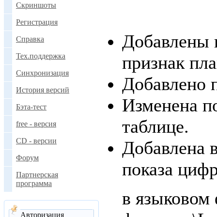
Скриншоты
Регистрация
Добавлены п
Справка
Тех.поддержка
признак пла
Синхронизация
Добавлено п
История версий
Изменена п
Бэта-тест
таблице.
free - версия
CD - версии
Добавлена 
Форум
показа цифр
Партнерская
программа
в языковом
Авторизация